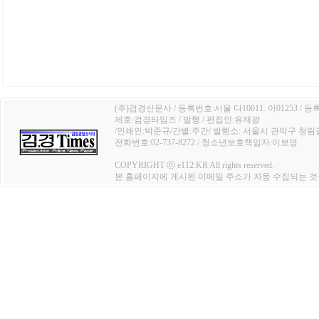
(주)검경신문사 / 등록번호:서울 다10011. 아01253 / 등
제호:검경타임즈 / 발행 / 편집인:유재광
/인쇄인:박준규/간별:주간/ 발행소: 서울시 관악구 청림길 4
전화번호:02-737-8272 / 청소년보호책임자:이보영
COPYRIGHT ⓒ e112.KR All rights reserved.
본 홈페이지에 게시된 이메일 주소가 자동 수집되는 