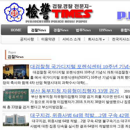
HOME
검찰News
경찰News
법무News
119News
종합N
공지사항
이용약관
서비스 소개
회사소개
전국지사소
Paper
검찰News
대검찰청 국가디지털 포렌식센터 10주년 기념
대검찰청 국가디지털 포렌식센터 10주년 기념식 개최 대검찰청 
홀 에서 국가디지털 포렌식센터(NDFC) 10주년 기념식을 개최 했
장의 축사와 함께 4차 산업 혁명시대의 과학수사 대학(....
부산 동부지청 자유형미집행자 33명 검거
2018-
부산 동부지청 자유형미집행자 33명 검거 죄를 지으면 반드시 벌
가 등으로 자유형 미집행자가 2018. 9.까지 38명이 발생했으나 집
해 총 33명을 검거 했다고 부산지방검찰....
대구지검, 위증사범 64명 적발…2명 구속 42
대구지검, 위증사범 64명 적발…2명 구속 42명 불구속기소 대
사범에 대한 집중 단속을 실시한 결과 64명이 적발됐으며 그중 죄