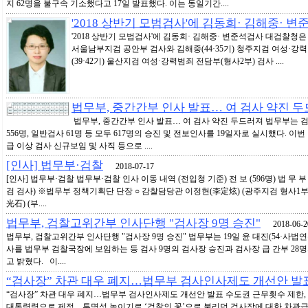
지 62명을 불구속 기소했다고 17일 발표했다. 이는 동일기간....
'2018 상반기 모범검사'에 김동희· 김해중· 
'2018 상반기 모범검사'에 김동희· 김해중· 변준석검사 대검찰청은 
서울남부지검 공안부 검사와 김해중(44·35기) 청주지검 여성·강력
(39·42기) 울산지검 여성·강력범죄 전담부(형사2부) 검사 ....
법무부, 중간간부 인사 발표… 여 검사 약진 
법무부, 중간간부 인사 발표… 여 검사 약진 두드러져 법무부는 
556명, 일반검사 61명 등 모두 617명의 승진 및 전보인사를 19일자로 실시했다. 이번
급 이상 검사 신규보임 및 사직 등으로 ....
[인사] 법무부·검찰
2018-07-17
[인사] 법무부·검찰 법무부·검찰 인사 이동 내역 (전입청 기준) 전 보 (596명) 법 무 
검 검사) ※법무부 정책기획단 단장 ○ 감찰담당관 이정현(李定炫) (광주지검 형사1부
光石) (부....
법무부, 검찰고위간부 인사단행 "검사장 9명 승진"
2018-06-2
법무부, 검찰고위간부 인사단행 "검사장 9명 승진" 법무부는 19일 윤 대진(54·사법
사를 법무부 검찰국장에 보임하는 등 검사 9명의 검사장 승진과 검사장 급 간부 28
고 밝혔다. 이....
“검사장” 차관 대우 폐지…법무부 검사인사제도 개선안 발
“검사장” 차관 대우 폐지…법무부 검사인사제도 개선안 발표 수도권 근무횟수 제한, 
대통령령으로 제정…투명성 높이기로 ‘검찰의 꽃’으로 불리던 검사장에 대한 차관급 