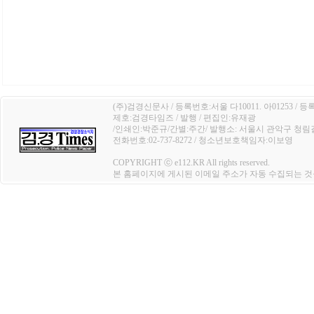
(주)검경신문사 / 등록번호:서울 다10011. 아01253 / 등
제호:검경타임즈 / 발행 / 편집인:유재광
/인쇄인:박준규/간별:주간/ 발행소: 서울시 관악구 청림길 4
전화번호:02-737-8272 / 청소년보호책임자:이보영
COPYRIGHT ⓒ e112.KR All rights reserved.
본 홈페이지에 게시된 이메일 주소가 자동 수집되는 