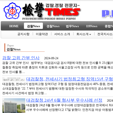
HOME
검찰News
경찰News
법무News
119News
종합N
공지사항
이용약관
서비스 소개
회사소개
전국지사소
Paper
검찰News
검찰 고위 간부 인사
2024-09-24
검찰 고위 간부 인사 법무부는 대검검사급 검사 8명에 대한 전보 인사를 9. 23.(월
찰총장 취임에 따른 총장의 지휘권 강화와 서울고검장 사직 등으로 인한 공백을 해
전보 인사를 통....
대검찰청, 전세사기 법정최고형 징역15년 구형
대검찰청, 전세사기 법정최고형 징역15년 구형 등 엄정대응전담검사 40% 증원, 전
소대검찰청은 ’22. 7.부터 전세사기 범행에 대한 엄정한 수사와 적극적인 공소유지
전세사기 사건에서 법정 최고형....
대검찰청 24년 6월 형사부 우수사례 선정
2024-
대검찰청 24년 6월 형사부 우수사례 선정대검찰청은 전국에서 처리한
사부 우수사례에 선정했다고 17일 밝혔다. 인천지검 여성·아동범