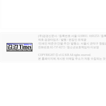
(주)검경신문사 / 등록번호:서울 다10011. 아01253 / 등
제호:검경타임즈 / 발행 / 편집인:유재광
/인쇄인:박준규/간별:주간/ 발행소: 서울시 관악구 청림길 4
전화번호:02-737-8272 / 청소년보호책임자:이보영
COPYRIGHT ⓒ e112.KR All rights reserved.
본 홈페이지에 게시된 이메일 주소가 자동 수집되는 