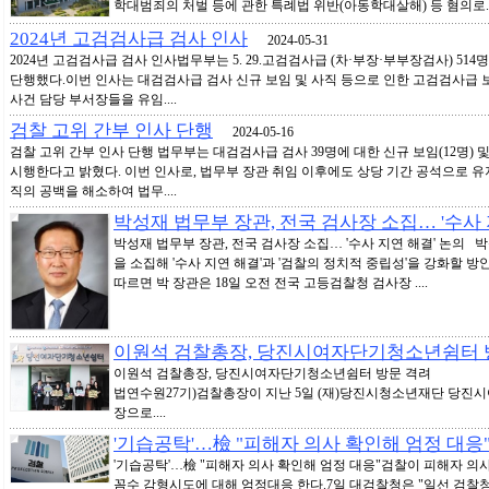
학대범죄의 처벌 등에 관한 특례법 위반(아동학대살해) 등 혐의로...
2024년 고검검사급 검사 인사
2024-05-31
2024년 고검검사급 검사 인사법무부는 5. 29.고검검사급 (차·부장·부부장검사) 514명에
단행했다.이번 인사는 대검검사급 검사 신규 보임 및 사직 등으로 인한 고검검사급 
사건 담당 부서장들을 유임....
검찰 고위 간부 인사 단행
2024-05-16
검찰 고위 간부 인사 단행 법무부는 대검검사급 검사 39명에 대한 신규 보임(12명) 및 전보
시행한다고 밝혔다. 이번 인사로, 법무부 장관 취임 이후에도 상당 기간 공석으로 유
직의 공백을 해소하여 법무....
박성재 법무부 장관, 전국 검사장 소집… '수사 
박성재 법무부 장관, 전국 검사장 소집… '수사 지연 해결' 논의
을 소집해 '수사 지연 해결'과 '검찰의 정치적 중립성'을 강화할 
따르면 박 장관은 18일 오전 전국 고등검찰청 검사장 ....
이원석 검찰총장, 당진시여자단기청소년쉼터 
이원석 검찰총장, 당진시여자단기청소년쉼터 방문 격려 ( 
법연수원27기)검찰총장이 지난 5일 (재)당진시청소년재단 당
장으로....
'기습공탁'…檢 "피해자 의사 확인해 엄정 대응
'기습공탁'…檢 "피해자 의사 확인해 엄정 대응"검찰이 피해자 의
꼼수 감형시도에 대해 엄정대응 한다.7일 대검찰청은 "일선 검찰청