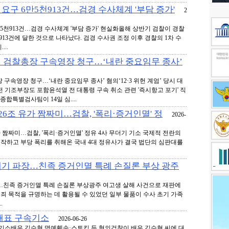
요구 6만5천913건…검경 수사체계 '부담 증가'
2
5천913건…검경 수사체계 '부담 증가' 현실화올해 상반기 검찰이 경찰
13건에 달한 것으로 나타났다. 검경 수사권 조정 이후 경찰의 1차 수
..
 전 검찰총장 구속영장 청구…‘내란 중요임무 종사’
장 구속영장 청구…‘내란 중요임무 종사’ 혐의‘12·3 위헌 계엄’ 당시 대
 기조부장도 포함윤석열 전 대통령 구속 취소 관련 '즉시항고 포기' 직
합특별검사팀이 14일 심....
 26조 유가 짬짜미…검찰, '폭리·증거인멸' 정
2026-
유가 짬짜미…검찰, '폭리·증거인멸' 정유 4사 무더기 기소 국제적 전란의
작하고 부당 폭리를 취해온 국내 4대 정유사가 결국 법단의 심판대를
폐기 파장…친족 증거인멸 특례 손질론 부상 광주
…친족 증거인멸 특례 손질론 부상광주 여고생 살해 사건으로 재판에
죄 목적을 규명하는 데 활용될 수 있었던 일부 물품이 수사 초기 가족
.
 대표 구속기소
2026-06-26
속기소배우 김수현 명예훼손·스토킹 등 혐의검찰이 배우 김수현 씨에 대