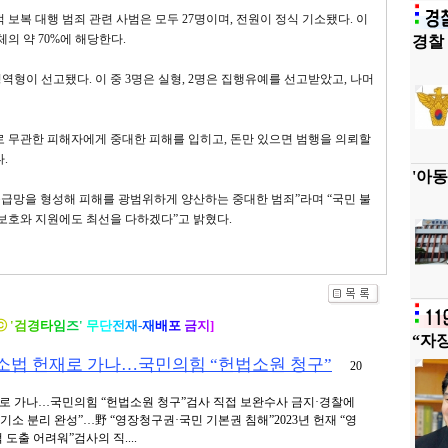
보복 대행 범죄 관련 사범은 모두 27명이며, 전원이 정식 기소됐다. 이
의 약 70%에 해당한다.
경찰 
징역형이 선고됐다. 이 중 3명은 실형, 2명은 집행유예를 선고받았고, 나머
로 무관한 피해자에게 중대한 피해를 입히고, 돈만 있으면 범행을 의뢰할
.
'아동
공급망을 형성해 피해를 광범위하게 양산하는 중대한 범죄”라며 “국민 불
보호와 지원에도 최선을 다하겠다”고 밝혔다.
ⓒ
'
검
경
타
임
즈
'
무
단
전
재
-
재
배
포
금
지
]
“자
형소법 헌재로 가나…국민의힘 “헌법소원 청구”
20
재로 가나…국민의힘 “헌법소원 청구”검사 직접 보완수사 금지·경찰에
기소 분리 완성”…野 “영장청구권·국민 기본권 침해”2023년 헌재 “영
도출 어려워”검사의 직....