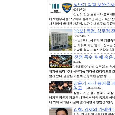
상반기 검찰 보완수사 
026-07-24
상반기 검찰 보완수사 요구 6만
에 보완수사를 요구하며 돌려보낸 사건이 6만5천9
사 책임이 확대된 가운데, 보완수사 요구도 꾸준히..
[속보] 특검, 심우정
2026-07-15
[속보] 특검, 심우정 전 검찰총
검 지휘부 가담 혐의…전무곤 전
권남용 혐의도 적시권창영 2차 종
'전쟁 특수' 뒤에 숨은
07-06
'전쟁 특수' 뒤에 숨은 26조 
위기를 틈타 국내 석유제품 가격을 조직적으로 조
밟게 됐다. 검찰은 이들의 만성화된 담합 행....
장윤기 사건 증거물 
여고
2026-07-02
장윤기 사건 증거물 폐기 파장
넘겨진 장윤기 피고인 사건에서 범행 동기와 성범
에 의해 폐기된 사실이 알려지면서 형법상 ‘친족...
검찰, 김세의 가세연
검찰, 김세의 가세연 대표 구