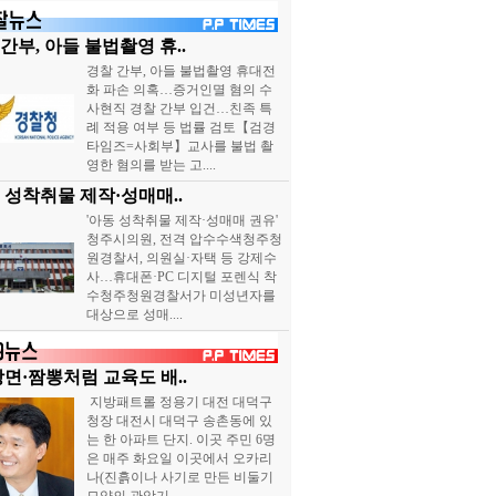
간부, 아들 불법촬영 휴..
경찰 간부, 아들 불법촬영 휴대전
화 파손 의혹…증거인멸 혐의 수
사현직 경찰 간부 입건…친족 특
례 적용 여부 등 법률 검토【검경
타임즈=사회부】교사를 불법 촬
영한 혐의를 받는 고....
 성착취물 제작·성매매..
'아동 성착취물 제작·성매매 권유'
청주시의원, 전격 압수수색청주청
원경찰서, 의원실·자택 등 강제수
사…휴대폰·PC 디지털 포렌식 착
수청주청원경찰서가 미성년자를
대상으로 성매....
장면·짬뽕처럼 교육도 배..
지방패트롤 정용기 대전 대덕구
청장 대전시 대덕구 송촌동에 있
는 한 아파트 단지. 이곳 주민 6명
은 매주 화요일 이곳에서 오카리
나(진흙이나 사기로 만든 비둘기