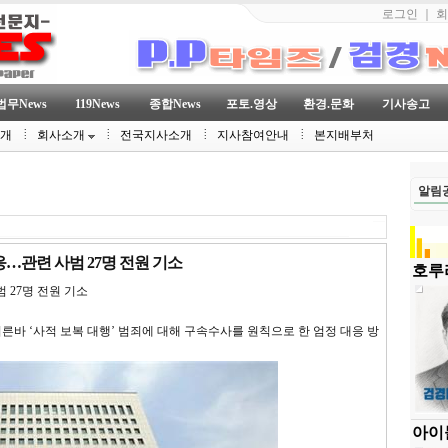
로그인
｜
회
법무News
119News
종합News
포토.영상
환경.문화
기사송고
소개
회사소개
전국지사소개
지사참여안내
본지배부처
알림
대응…관련 사범 27명 전원 기소
호루라
범 27명 전원 기소
바 ‘사적 보복 대행’ 범죄에 대해 구속수사를 원칙으로 한 엄정 대응 방
아이