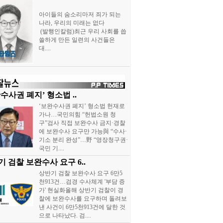
아이들의 숨소리마저 죄가 되는
나라, 우리의 미래는 없다
(발행인칼럼)최근 우리 사회를 씁
쓸하게 만든 일련의 사건들은
대....
수사권 폐지’ 형소법 ..
‘보완수사권 폐지’ 형소법 헌재로
가나…국민의힘 “헌법소원 청
구”검사 직접 보완수사 금지·경찰
에 보완수사 요구만 가능與 “수사·
기소 분리 완성”…野 “영장청구권·
국민 기....
 검찰 보완수사 요구 6..
상반기 검찰 보완수사 요구 6만5
천913건…검경 수사체계 '부담 증
가' 현실화올해 상반기 검찰이 경
찰에 보완수사를 요구하며 돌려보
낸 사건이 6만5천913건에 달한 것
으로 나타났다. 검....