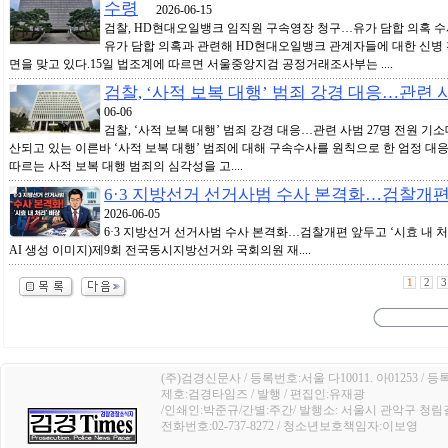
수령
2026-06-15
검찰, HD현대오일뱅크 임직원 구속영장 청구…유가 담합 의혹 
유가 담합 의혹과 관련해 HD현대오일뱅크 관계자들에 대한 신병
면을 맞고 있다.15일 법조계에 따르면 서울중앙지검 공정거래조사부는 ....
검찰, ‘사적 보복 대행’ 범죄 강경 대응…관련 
06-06
검찰, ‘사적 보복 대행’ 범죄 강경 대응…관련 사범 27명 전원 
산되고 있는 이른바 ‘사적 보복 대행’ 범죄에 대해 구속수사를 원칙으로 한 엄정 대
따르는 사적 보복 대행 범죄의 심각성을 고....
6·3 지방선거 선거사범 수사 본격화…검찰개편 
2026-06-05
6·3 지방선거 선거사범 수사 본격화…검찰개편 앞두고 ‘
AI 생성 이미지)제9회 전국동시지방선거와 국회의원 재....
1
2
3
(주)검경신문사 / 등록번호:서울 다10011. 아01253 / 등
제호:검경타임즈 / 발행 / 편집인:유재광
/인쇄인:박준규/간별:주간/ 발행소: 서울시 관악구 청림길 4
전화번호:02-737-8272 / 청소년보호책임자:이보영