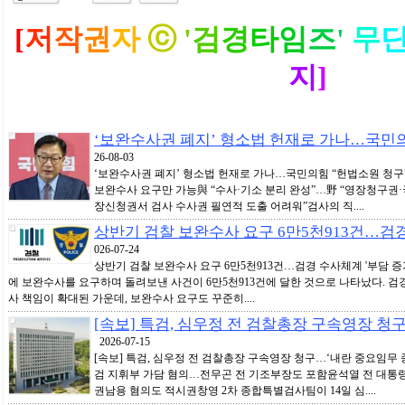
[
저
작
권
자
ⓒ
'
검
경
타
임
즈
'
무
지
]
‘보완수사권 폐지’ 형소법 헌재로 가나…국민의
26-08-03
‘보완수사권 폐지’ 형소법 헌재로 가나…국민의힘 “헌법소원 청구
보완수사 요구만 가능與 “수사·기소 분리 완성”…野 “영장청구권·국
장신청권서 검사 수사권 필연적 도출 어려워”검사의 직....
상반기 검찰 보완수사 요구 6만5천913건…검경
026-07-24
상반기 검찰 보완수사 요구 6만5천913건…검경 수사체계 '부담 
에 보완수사를 요구하며 돌려보낸 사건이 6만5천913건에 달한 것으로 나타났다. 검경
사 책임이 확대된 가운데, 보완수사 요구도 꾸준히....
[속보] 특검, 심우정 전 검찰총장 구속영장 청
2026-07-15
[속보] 특검, 심우정 전 검찰총장 구속영장 청구…‘내란 중요임무 종사
검 지휘부 가담 혐의…전무곤 전 기조부장도 포함윤석열 전 대통령 
권남용 혐의도 적시권창영 2차 종합특별검사팀이 14일 심....