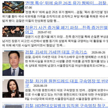
'전쟁 특수' 뒤에 숨은 26조 유가 짬짜미…검찰,
07-06
'전쟁 특수' 뒤에 숨은 26조 유가 짬짜미…검찰, '폭리·증거인멸' 
위기를 틈타 국내 석유제품 가격을 조직적으로 조작하고 부당 폭리를 취해온 국내 
밟게 됐다. 검찰은 이들의 만성화된 담합 행....
장윤기 사건 증거물 폐기 파장…친족 증거인멸
여고
2026-07-02
장윤기 사건 증거물 폐기 파장…친족 증거인멸 특례 손질론 부상
넘겨진 장윤기 피고인 사건에서 범행 동기와 성범죄 목적을 규명하는 데 활용될 수 
에 의해 폐기된 사실이 알려지면서 형법상 ‘친족....
검찰, 김세의 가세연 대표 구속기소
2026-06-26
검찰, 김세의 가세연 대표 구속기소배우 김수현 명예훼손·스토킹 
한 허위사실을 유포하고 사생활 관련 자료를 공개한 혐의를 받는 
속 상태로 재판에 넘겼다.서울중앙지검 여성아동범죄조사2부는...
검찰, 차가원 원헌드레드 대표 구속영장 또 
구
2026-06-19
검찰, 차가원 원헌드레드 대표 구속영장 또 반려…경찰에 보완수사 
으로 수사를 받고 있는 차가원 원헌드레드 대표에 대한 구속영장이
8일 수사당국에 따르면 서울중앙지검은 서울경찰청 광역수사....
검찰, HD현대오일뱅크 임직원 구속영장 청구…